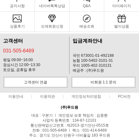
공지사항
네이버톡톡상담
Q&A
마이페이지
상품후기
도매회원신청
배송조회
떨이상품
고객센터
입금계좌안내
031-505-6469
국민 673001-01-492188
평일 09:00~16:00
농협 100-5402-3101-31
점심시간 12:00~13:30
우리 1005-402-310131
토요일, 공휴일 휴무
예금주 : (주)푸드원
고객센터 연결
비회원 1:1 문의
이용안내
이용약관
개인정보처리방침
PC버전
(주)푸드원
대표 : 구본기 ㅣ 개인정보 보호 책임자 : 김종환
사업자 등록번호 : 134-87-12101
통신판매업신고번호 : 제2013-경기안산-0515호
전화 : 031-505-6469 ㅣ 팩스 : 031-414-6469
주소 : 경기도 안산시 단원구 너비울길 183 푸드원