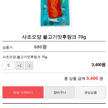
사조오양 불고기맛후랑크 70g
680
원
상품가
사조오양 불고기맛후랑크 70g
3,400
원
+1
-1
3,400
총 상품 금액
원
바로 구매하기
장바구니
관심상품