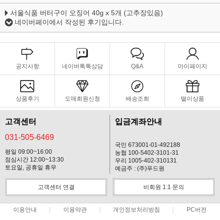
서울식품 버터구이 오징어 40g x 5개 (고추장있음)
네이버페이에서 작성된 후기입니다.
공지사항
네이버톡톡상담
Q&A
마이페이지
상품후기
도매회원신청
배송조회
떨이상품
고객센터
입금계좌안내
031-505-6469
국민 673001-01-492188
평일 09:00~16:00
농협 100-5402-3101-31
점심시간 12:00~13:30
우리 1005-402-310131
토요일, 공휴일 휴무
예금주 : (주)푸드원
고객센터 연결
비회원 1:1 문의
이용안내
이용약관
개인정보처리방침
PC버전