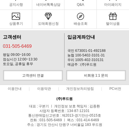
공지사항
네이버톡톡상담
Q&A
마이페이지
상품후기
도매회원신청
배송조회
떨이상품
고객센터
입금계좌안내
031-505-6469
국민 673001-01-492188
평일 09:00~16:00
농협 100-5402-3101-31
점심시간 12:00~13:30
우리 1005-402-310131
토요일, 공휴일 휴무
예금주 : (주)푸드원
고객센터 연결
비회원 1:1 문의
이용안내
이용약관
개인정보처리방침
PC버전
(주)푸드원
대표 : 구본기 ㅣ 개인정보 보호 책임자 : 김종환
사업자 등록번호 : 134-87-12101
통신판매업신고번호 : 제2013-경기안산-0515호
전화 : 031-505-6469 ㅣ 팩스 : 031-414-6469
주소 : 경기도 안산시 단원구 너비울길 183 푸드원