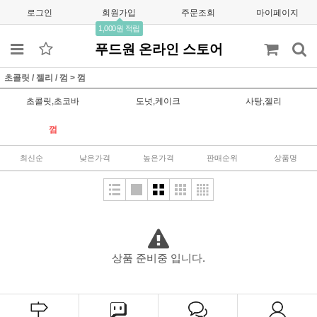
로그인
회원가입
주문조회
마이페이지
1,000원 적립
푸드원 온라인 스토어
초콜릿 / 젤리 / 껌
>
껌
초콜릿,초코바
도넛,케이크
사탕,젤리
껌
최신순
낮은가격
높은가격
판매순위
상품명
상품 준비중 입니다.