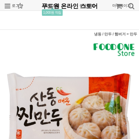
푸드원 온라인 스토어
로그인
회원가입
주문조회
마이페이지
1,000원 적립
냉동 / 만두 / 햄버거
>
만두