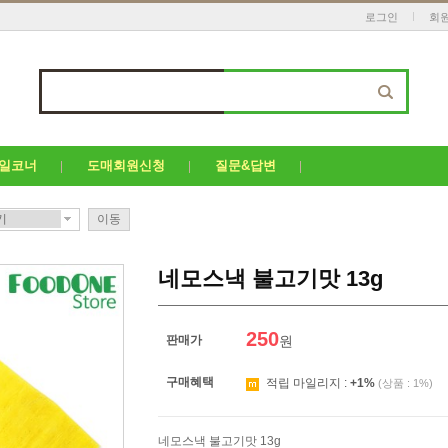
로그인
회
세일코너
도매회원신청
질문&답변
이동
네모스낵 불고기맛 13g
250
판매가
원
구매혜택
적립 마일리지 :
+1%
(상품 : 1%)
네모스낵 불고기맛 13g