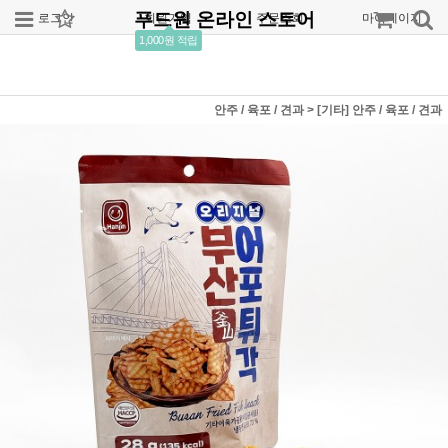
푸드원 온라인 스토어
로그인
회원가입
주문조회
마이페이지
1,000원 적립
안주 / 육포 / 견과
>
[기타] 안주 / 육포 / 견과