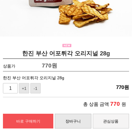
한진 부산 어포튀각 오리지널 28g
770
원
상품가
한진 부산 어포튀각 오리지널 28g
770
원
+1
-1
770
총 상품 금액
원
바로 구매하기
장바구니
관심상품