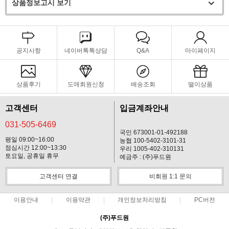
상품정보고시 보기
공지사항
네이버톡톡상담
Q&A
마이페이지
상품후기
도매회원신청
배송조회
떨이상품
고객센터
입금계좌안내
031-505-6469
국민 673001-01-492188
평일 09:00~16:00
농협 100-5402-3101-31
점심시간 12:00~13:30
우리 1005-402-310131
토요일, 공휴일 휴무
예금주 : (주)푸드원
고객센터 연결
비회원 1:1 문의
이용안내
이용약관
개인정보처리방침
PC버전
(주)푸드원