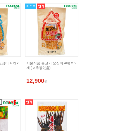
어 40g x
서울식품 불고기 오징어 40g x 5
개 (고추장있음)
12,900
원