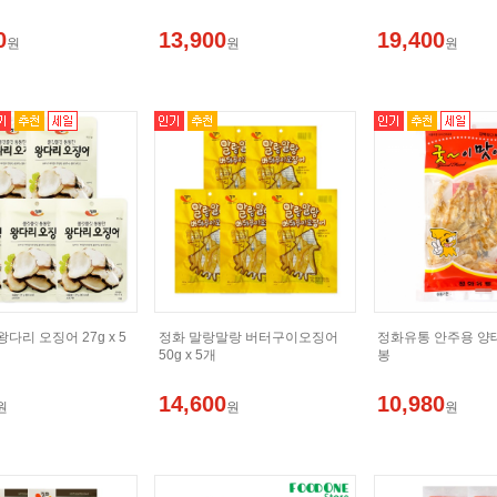
0
13,900
19,400
원
원
원
다리 오징어 27g x 5
정화 말랑말랑 버터구이오징어
정화유통 안주용 양태채
50g x 5개
봉
14,600
10,980
원
원
원