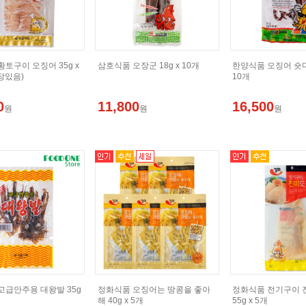
토구이 오징어 35g x
삼호식품 오장군 18g x 10개
한양식품 오징어 숏다리
장있음)
10개
0
11,800
16,500
원
원
원
고급안주용 대왕발 35g
정화식품 오징어는 땅콩을 좋아
정화식품 전기구이 
해 40g x 5개
55g x 5개