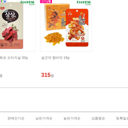
육포 오리지널 30g
설곤약 향라맛 18g
315
원
원
판매인기순
낮은가격순
높은가격순
상품평순
등록일