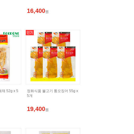
16,400
원
 52g x 5
정화식품 불고기 통오징어 55g x
5개
19,400
원