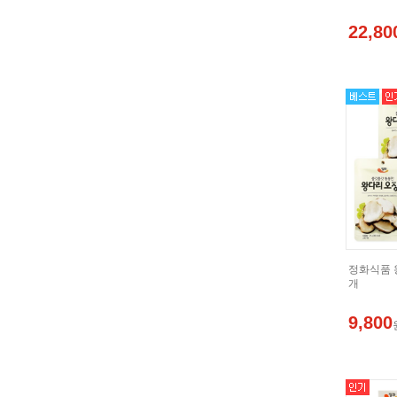
22,80
정화식품 왕
개
9,800