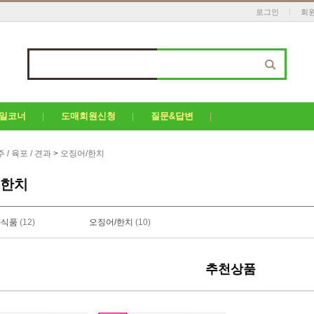
로그인
회
세일코너
도매회원신청
질문&답변
 / 육포 / 견과
>
오징어/한치
/한치
화식품
(12)
오징어/한치
(10)
추천상품