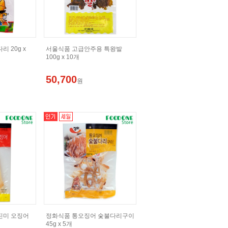
 20g x
서울식품 고급안주용 특왕발
100g x 10개
50,700
원
진미 오징어
정화식품 통오징어 숯불다리구이
45g x 5개