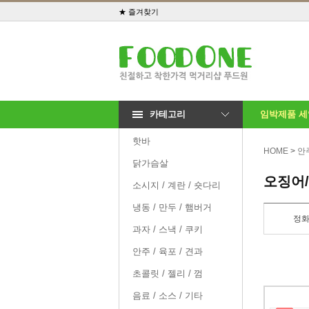
★ 즐겨찾기
카테고리
임박제품 
핫바
HOME
>
안주
닭가슴살
오징어
소시지 / 계란 / 숏다리
냉동 / 만두 / 햄버거
정
과자 / 스낵 / 쿠키
안주 / 육포 / 견과
초콜릿 / 젤리 / 껌
음료 / 소스 / 기타