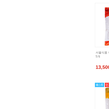
서울식품 석
5개
13,50