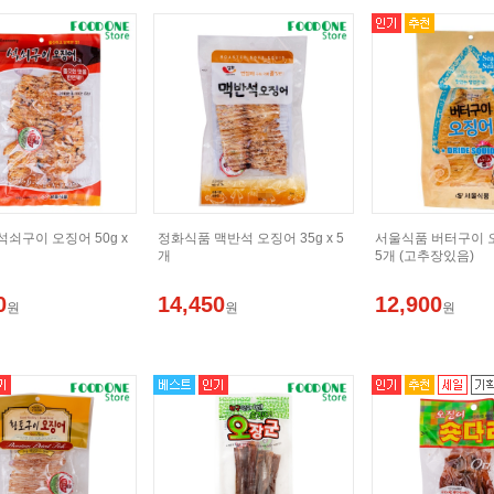
쇠구이 오징어 50g x
정화식품 맥반석 오징어 35g x 5
서울식품 버터구이 오징
개
5개 (고추장있음)
0
14,450
12,900
원
원
원