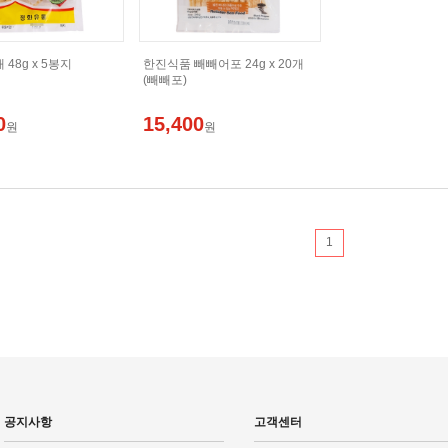
48g x 5봉지
한진식품 빼빼어포 24g x 20개
(빼빼포)
0
15,400
원
원
1
공지사항
고객센터