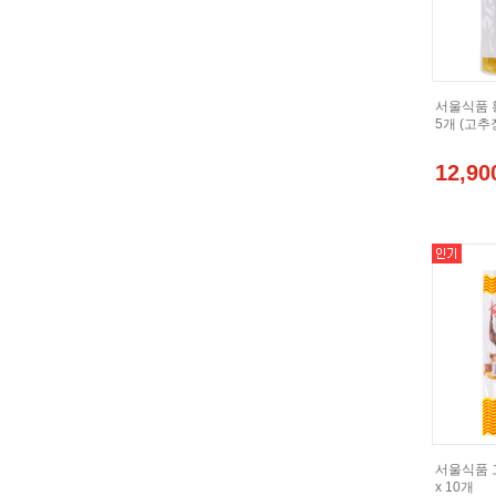
서울식품 황
5개 (고추
12,90
서울식품 
x 10개