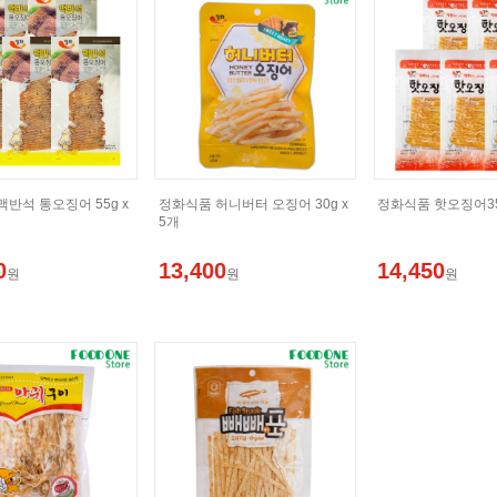
반석 통오징어 55g x
정화식품 허니버터 오징어 30g x
정화식품 핫오징어35g
5개
0
13,400
14,450
원
원
원