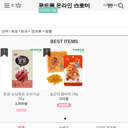
푸드원 온라인 스토어
로그인
회원가입
주문조회
마이페이지
1,000원 적립
안주 / 육포 / 견과
>
견과류
>
땅콩
BEST ITEMS
1
2
동원 상상육포 오리지널
설곤약 향라맛 18g
30g
315원
1,950원
땅콩
아몬드
[기타] 견과류