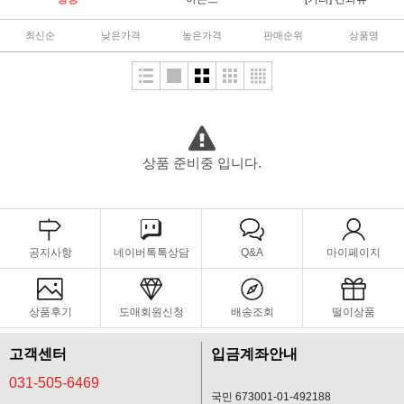
최신순
낮은가격
높은가격
판매순위
상품명
상품 준비중 입니다.
공지사항
네이버톡톡상담
Q&A
마이페이지
상품후기
도매회원신청
배송조회
떨이상품
고객센터
입금계좌안내
031-505-6469
국민 673001-01-492188