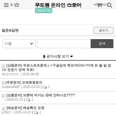
푸드원 온라인 스토어
로그인
회원가입
주문조회
마이페이지
1,000원 적립
질문&답변
글쓰기
검색
공지사항 보기
[상품문의] 무료스포츠중계 | ✅구글검색 벳모아티비✅이제 돈 쓸 일 없
다! 전경기 전액 무료!
벳모아티비
| 2026-08-08
[주문문의] 도매회원문의
tmddnr4688
| 2026-03-03
|
1
[상품문의] 브론테 버거는 판매 안하나요????
:
| 2026-01-31
|
1
[배송문의] 배송확인 요청
k3927
| 2025-10-22
|
1