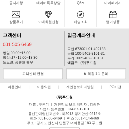
공지사항
네이버톡톡상담
Q&A
마이페이지
상품후기
도매회원신청
배송조회
떨이상품
고객센터
입금계좌안내
031-505-6469
국민 673001-01-492188
평일 09:00~16:00
농협 100-5402-3101-31
점심시간 12:00~13:30
우리 1005-402-310131
토요일, 공휴일 휴무
예금주 : (주)푸드원
고객센터 연결
비회원 1:1 문의
이용안내
이용약관
개인정보처리방침
PC버전
(주)푸드원
대표 : 구본기 ㅣ 개인정보 보호 책임자 : 김종환
사업자 등록번호 : 134-87-12101
통신판매업신고번호 : 제2013-경기안산-0515호
전화 : 031-505-6469 ㅣ 팩스 : 031-414-6469
주소 : 경기도 안산시 단원구 너비울길 183 푸드원