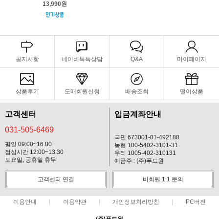
13,990원
공지사항
네이버톡톡상담
Q&A
마이페이지
상품후기
도매회원신청
배송조회
떨이상품
고객센터
입금계좌안내
031-505-6469
국민 673001-01-492188
평일 09:00~16:00
농협 100-5402-3101-31
점심시간 12:00~13:30
우리 1005-402-310131
토요일, 공휴일 휴무
예금주 : (주)푸드원
고객센터 연결
비회원 1:1 문의
이용안내
이용약관
개인정보처리방침
PC버전