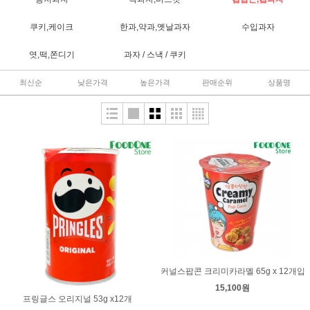
쿠키,케이크
한과,약과,옛날과자
수입과자
엿,떡,쫀디기
과자 / 스낵 / 쿠키
최신순
낮은가격
높은가격
판매순위
상품명
커널스팝콘 크리미카라멜 65g x 12개입
15,100원
프링글스 오리지널 53g x12개