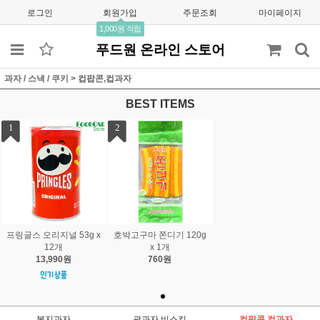
로그인
회원가입
주문조회
마이페이지
1,000원 적립
푸드원 온라인 스토어
과자 / 스낵 / 쿠키
>
컵팝콘,컵과자
BEST ITEMS
1
2
프링글스 오리지널 53g x
호박고구마 쫀디기 120g
12개
x 1개
13,990원
760원
봉지과자
곽과자,비스킷
컵팝콘,컵과자