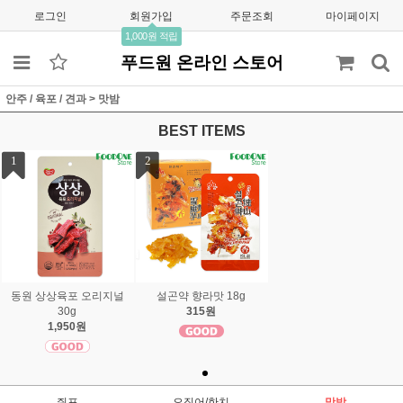
로그인
회원가입
주문조회
마이페이지
1,000원 적립
푸드원 온라인 스토어
안주 / 육포 / 견과
>
맛밤
BEST ITEMS
1
2
동원 상상육포 오리지널
설곤약 향라맛 18g
30g
315원
1,950원
쥐포
오징어/한치
맛밤